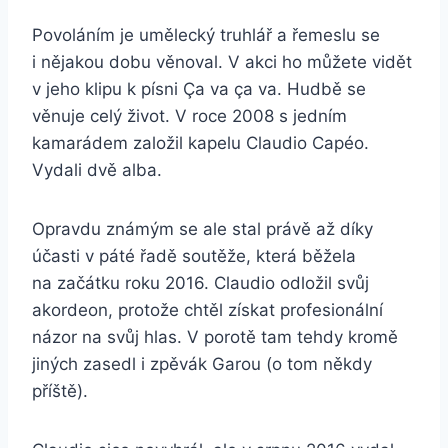
Povoláním je umělecký truhlář a řemeslu se
i nějakou dobu věnoval. V akci ho můžete vidět
v jeho klipu k písni Ça va ça va. Hudbě se
věnuje celý život. V roce 2008 s jedním
kamarádem založil kapelu Claudio Capéo.
Vydali dvě alba.
Opravdu známým se ale stal právě až díky
účasti v páté řadě soutěže, která běžela
na začátku roku 2016. Claudio odložil svůj
akordeon, protože chtěl získat profesionální
názor na svůj hlas. V porotě tam tehdy kromě
jiných zasedl i zpěvák Garou (o tom někdy
příště).