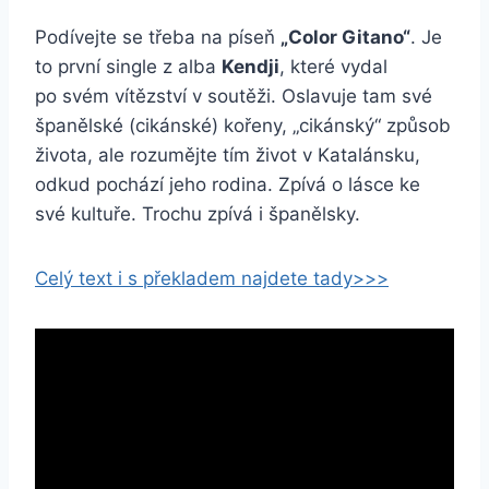
Podívejte se třeba na píseň
„Color Gitano“
. Je
to první single z alba
Kendji
, které vydal
po svém vítězství v soutěži. Oslavuje tam své
španělské (cikánské) kořeny, „cikánský“ způsob
života, ale rozumějte tím život v Katalánsku,
odkud pochází jeho rodina. Zpívá o lásce ke
své kultuře. Trochu zpívá i španělsky.
Celý text i s překladem najdete tady>>>