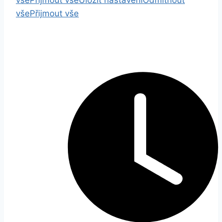
vše
Přijmout vše