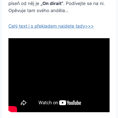
píseň od něj je
„On dirait“
. Podívejte se na ni.
Opěvuje tam svého anděla…
Celý text i s překladem najdete tady>>>