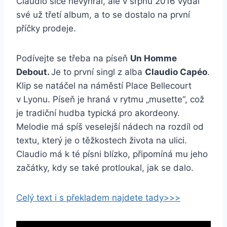
Claudio sice nevyhrál, ale v srpnu 2016 vydal
své už třetí album, a to se dostalo na první
příčky prodeje.
Podívejte se třeba na píseň
Un Homme
Debout.
Je to první singl z alba
Claudio Capéo
.
Klip se natáčel na náměstí Place Bellecourt
v Lyonu. Píseň je hraná v rytmu „musette“, což
je tradiční hudba typická pro akordeony.
Melodie má spíš veselejší nádech na rozdíl od
textu, který je o těžkostech života na ulici.
Claudio má k té písni blízko, připomíná mu jeho
začátky, kdy se také protloukal, jak se dalo.
Celý text i s překladem najdete tady>>>