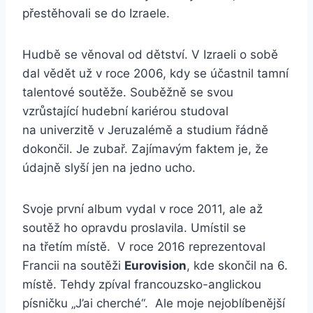
přestěhovali se do Izraele.
Hudbě se věnoval od dětství. V Izraeli o sobě
dal vědět už v roce 2006, kdy se účastnil tamní
talentové soutěže. Souběžně se svou
vzrůstající hudební kariérou studoval
na univerzitě v Jeruzalémě a studium řádně
dokončil. Je zubař. Zajímavým faktem je, že
údajně slyší jen na jedno ucho.
Svoje první album vydal v roce 2011, ale až
soutěž ho opravdu proslavila. Umístil se
na třetím místě. V roce 2016 reprezentoval
Francii na soutěži
Eurovision
, kde skončil na 6.
místě. Tehdy zpíval francouzsko-anglickou
písničku „J’ai cherché“. Ale moje nejoblíbenější