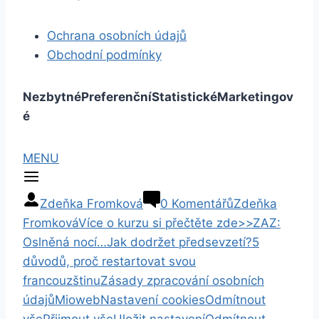
Ochrana osobních údajů
Obchodní podmínky
Nezbytné
Preferenční
Statistické
Marketingov
é
MENU
Zdeňka Fromková
0 Komentářů
Zdeňka
Fromková
Více o kurzu si přečtěte zde>>
ZAZ:
Oslněná nocí…
Jak dodržet předsevzetí?
5
důvodů, proč restartovat svou
francouzštinu
Zásady zpracování osobních
údajů
Mioweb
Nastavení cookies
Odmítnout
vše
Přijmout vše
Uložit nastavení
Odmítnout