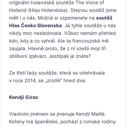
originální holandské soutěže The Voice of
Holland (Hlas Holandska). Stejnou soutěž jsme
měli i u nás. Možná si vzpomenete na
soutěž
Hlas Česko Slovenska
. Já tyhle soutěže u nás
nikdy moc nesledovala. Vůbec nemám přehled
kdo, kdy a co vyhrál. Ale ta francouzská mě
zaujala. Hlavně proto, že z ní vzešli moji tři
oblíbení zpěváci. Jestlipak je znáte?
Ze třetí řady soutěže, která se odehrávala
v roce 2014, se „zrodili“ hned dva.
Kendji Girac
Vlastním jménem se jmenuje Kendji Maillé.
Kořeny má španělské, pochází z romské rodiny