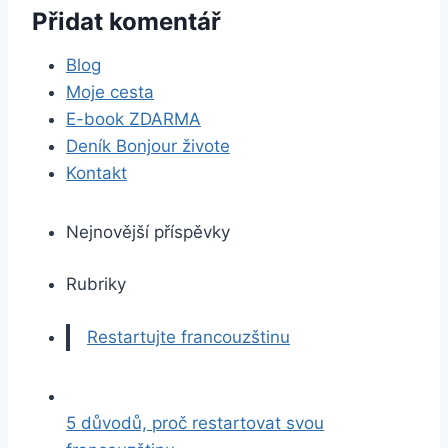
Přidat komentář
Blog
Moje cesta
E-book ZDARMA
Deník Bonjour živote
Kontakt
Nejnovější příspěvky
Rubriky
Restartujte francouzštinu
5 důvodů, proč restartovat svou