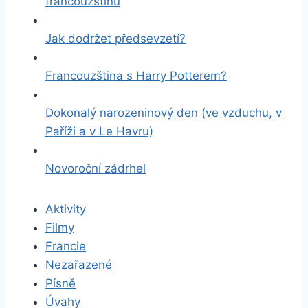
francouzštinu
Jak dodržet předsevzetí?
Francouzština s Harry Potterem?
Dokonalý narozeninový den (ve vzduchu, v
Paříži a v Le Havru)
Novoroční zádrhel
Aktivity
Filmy
Francie
Nezařazené
Písně
Úvahy