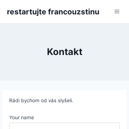
Přeskočit
restartujte francouzstinu
na
obsah
Kontakt
Rádi bychom od vás slyšeli.
Your name